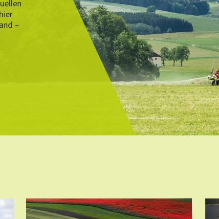
uellen
hier
Hand –