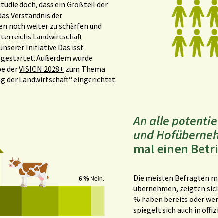
Studie
doch, dass ein Großteil der
das Verständnis der
 noch weiter zu schärfen und
sterreichs Landwirtschaft
nserer Initiative
Das isst
 gestartet. Außerdem wurde
pe der
VISION 2028+
zum Thema
der Landwirtschaft“ eingerichtet.
An alle potent
und Hofüberne
mal einen Bet
Die meisten Befragten mi
übernehmen, zeigten sich
% haben bereits oder we
spiegelt sich auch in offi