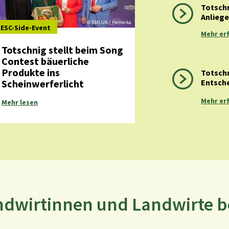
Totschn
Anliege
BMLUK /
Hemerka
©
ESC-Side-Event
Mehr er
Totschnig stellt beim Song
Contest bäuerliche
Produkte ins
Totschn
Scheinwerferlicht
Entsche
Mehr er
Mehr lesen
ndwirtinnen und Landwirte 