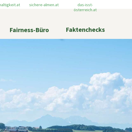
altigkeit.at
sichere-almen.at
das-isst-
österreich.at
Faktenchecks
Fairness-Büro