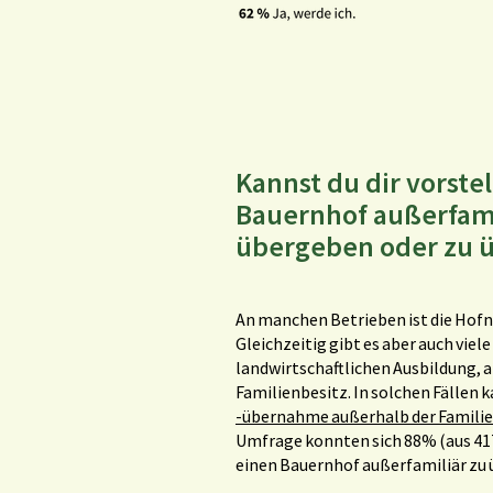
Kannst du dir vorste
Bauernhof außerfami
übergeben oder zu
An manchen Betrieben ist die Hofn
Gleichzeitig gibt es aber auch viel
landwirtschaftlichen Ausbildung, a
Familienbesitz.
In solchen Fällen 
-übernahme außerhalb der Familie
Umfrage konnten sich 88% (aus 41
einen Bauernhof außerfamiliär zu