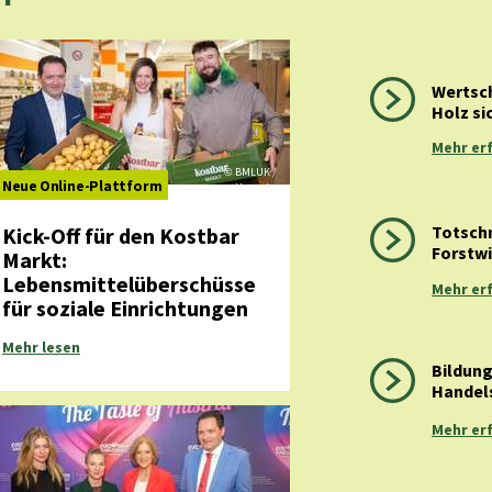
Wertsc
Holz si
Mehr er
BMLUK /
©
Neue Online-
Plattform
Hemerka
Totschn
Kick-Off
für den Kostbar
Forstwi
Markt:
Lebensmittelüberschüsse
Mehr er
für soziale Einrichtungen
Mehr lesen
Bildung
Handel
Mehr er