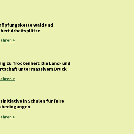
höpfungskette Wald und
chert Arbeitsplätze
fahren >
ig zu Trockenheit: Die Land- und
rtschaft unter massivem Druck
fahren >
sinitiative in Schulen für faire
sbedingungen
fahren >