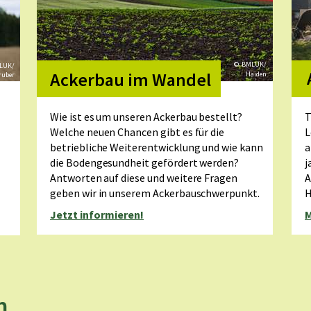
© BMLUK/
LUK/
Ackerbau im Wandel
Haiden
ruber
Wie ist es um unseren Ackerbau bestellt?
T
Welche neuen Chancen gibt es für die
L
betriebliche Weiterentwicklung und wie kann
a
die Bodengesundheit gefördert werden?
j
Antworten auf diese und weitere Fragen
A
geben wir in unserem Ackerbauschwerpunkt.
H
Jetzt informieren!
M
n