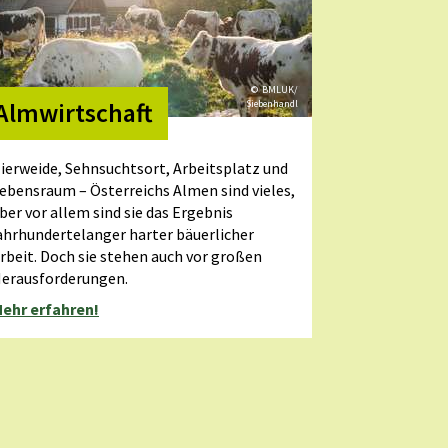
© BMLUK/
Almwirtschaft
Siebenhandl
ierweide, Sehnsuchtsort, Arbeitsplatz und
ebensraum – Österreichs Almen sind vieles,
ber vor allem sind sie das Ergebnis
ahrhundertelanger harter bäuerlicher
rbeit. Doch sie stehen auch vor großen
erausforderungen.
ehr erfahren!