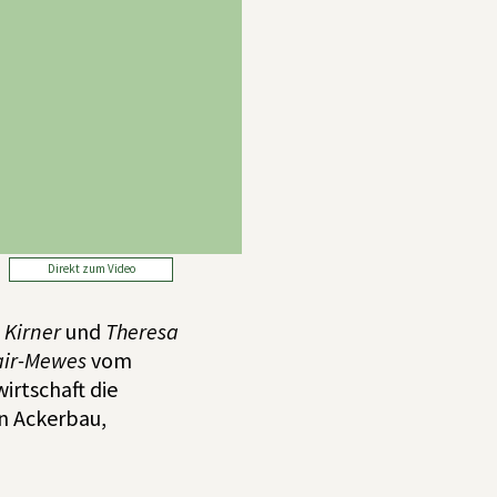
Direkt zum Video
 Kirner
und
Theresa
air-Mewes
vom
irtschaft die
en Ackerbau,