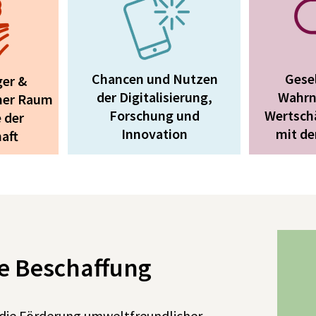
Chancen und Nutzen
Gesel
ger &
der Digitalisierung,
Wahr
cher Raum
Forschung und
Wertsch
 der
Innovation
mit de
aft
ge Beschaffung
 die Förderung umweltfreundlicher