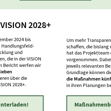
- VISION 2028+
ember 2024 bis
Um mehr Transparen
n Handlungsfeld-
schaffen, die bislang
icklung und
hat das Projektteam 
, die in der VISION
vorgenommen. Dabei
m Bericht werfen wir
jeweils relevanten Be
sieben
Grundlage können di
eren über die
die Maßnahmen künft
VISION 2028+.
in ihren Planungen be
unterladen!
Maßnahmenbeu